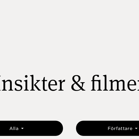
Insikter & filme
Alla
Författare