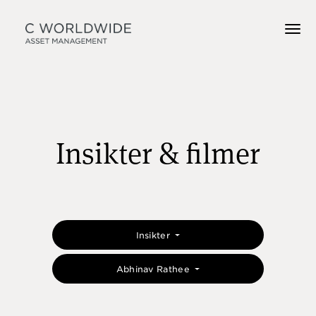
Insikter & filmer
Insikter
Abhinav Rathee