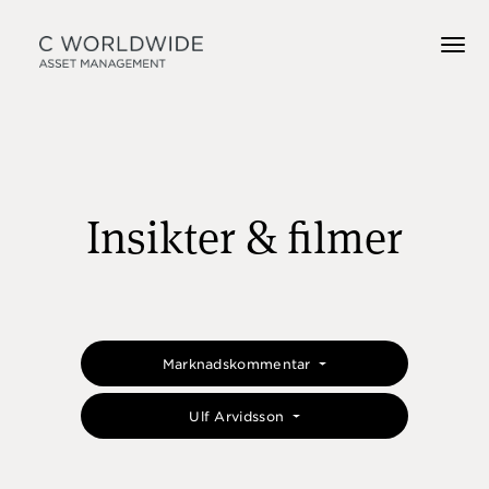
Insikter & filmer
Marknadskommentar
Ulf Arvidsson