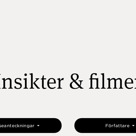
Insikter & filme
seanteckningar
Författare