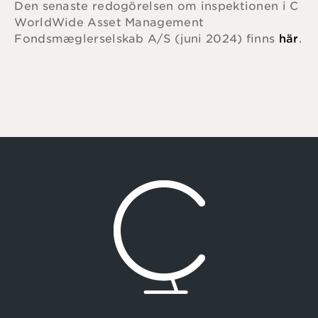
Den senaste redogörelsen om inspektionen i C
WorldWide Asset Management
Fondsmæglerselskab A/S (juni 2024) finns
här
.